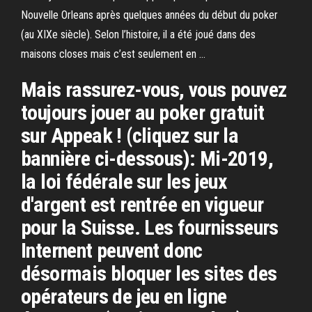
Nouvelle Orleans après quelques années du début du poker
(au XIXe siècle). Selon l’histoire, il a été joué dans des
maisons closes mais c’est seulement en …
Mais rassurez-vous, vous pouvez
toujours jouer au poker gratuit
sur Appeak ! (cliquez sur la
bannière ci-dessous): Mi-2019,
la loi fédérale sur les jeux
d'argent est rentrée en vigueur
pour la Suisse. Les fournisseurs
Internent peuvent donc
désormais bloquer les sites des
opérateurs de jeu en ligne