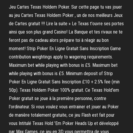
Jeu Cartes Texas Holdem Poker. Sur cette page tu vas jouer
au jeu Cartes Texas Holdem Poker , un de nos meilleurs Jeux
de Cartes gratuit !!! Lire la suite » Le Texas t'ouvre ses portes
ainsi que son plus grand Casino! La Banque et tes rivaux ne te
feront pas de cadeau alors prépare toi à réagir au bon
moment! Strip Poker En Ligne Gratuit Sans Inscription Game
contribution weightings apply to wagering requirements.
Maximum bet while playing with bonus is £5. Maximum bet
while playing with bonus is £5. Minimum deposit of Strip
Poker En Ligne Gratuit Sans Inscription £10 + 2.5% fee (min
50p). Texas Holdem Poker 100% gratuit. Ce Texas Hold'em
Poker gratuit se joue à la première personne, contre
l'ordinateur. Si vous voulez vous entrainer et jouer au Poker
de manière totalement gratuite, ce jeu Flash est fait pour
vous Intitulé Texas Hold 'Em Poker Heads Up et développé
par Max Games, ce jeu en 3D vous permettra de vous