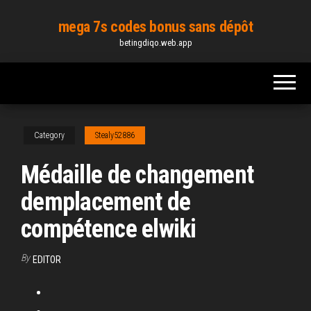
Skip
mega 7s codes bonus sans dépôt
to
betingdiqo.web.app
the
content
Category
Stealy52886
Médaille de changement
demplacement de
compétence elwiki
By
EDITOR