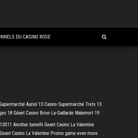
NNELS DU CASINO ROSE
 Supermarché Auriol 13 Casino Supermarché Trets 13
ges 18 Géant Casino Brive-La-Gaillarde Malemort 19
- 13011 Another benefit Geant Casino La Valentine
ur Geant Casino La Valentine Promo game even more