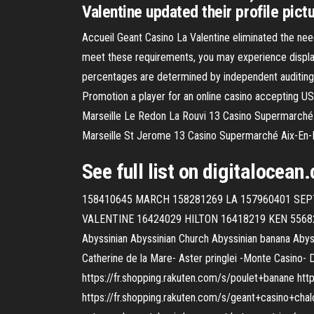
Valentine updated their profile pictu
Accueil Geant Casino La Valentine eliminated the ne
meet these requirements, you may experience displa
percentages are determined by independent auditing 
Promotion a player for an online casino accepting US
Marseille Le Redon La Rouvi 13 Casino Supermarché 
Marseille St Jerome 13 Casino Supermarché Aix-En-
See full list on digitalocean
158410645 MARCH 158281269 LA 157960401 SEP
VALENTINE 16424029 HILTON 16418219 KEN 5568297 
Abyssinian Abyssinian Church Abyssinian banana A
Catherine de la Mare- Aster pringlei -Monte Casino- 
https://fr.shopping.rakuten.com/s/poulet+banane http
https://fr.shopping.rakuten.com/s/geant+casino+chal