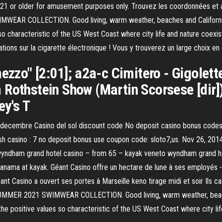
ose 21 or older for amusement purposes only. Trouvez les coordonnées e
COLLECTION. Good living, warm weather, beaches and Californian 
o characteristic of the US West Coast where city life and nature coexis
tions sur la cigarette électronique ! Vous y trouverez un large choix en e
ezzo" [2:01]; a2a-c Cimitero - Gigolette
Rothstein Show (Martin Scorsese [dir])
ey's T
28 decembre Casino del sol discount code No deposit casino bonus codes
ash casino : 7 no deposit bonus use coupon code: sloto7,us. Nov 26, 201
wyndham grand hotel casino – from 65 – kayak veneto wyndham grand hot
anama at kayak. Géant Casino offre un hectare de lune à ses employés -
 Casino a ouvert ses portes à Marseille keno tirage midi et soir Ils ca
MER 2021 SWIMWEAR COLLECTION. Good living, warm weather, beaches
 positive values so characteristic of the US West Coast where city lif