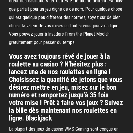
cœur des casinotiers terrestres. Et le thème délirant est plus-
que-parfait pour un jeu digne de ce nom. Pour quelque chose
qui est quelque peu différent des normes, soyez sûr de bien
choisir la valeur de vos mises surtout si vous jouez en ligne.
Vous pouvez jouer à Invaders From the Planet Moolah
gratuitement pour passer du temps.
Vous avez toujours rêvé de jouer à la
roulette au casino ? N’hésitez plus :
lancez une de nos roulettes en ligne !
Choisissez la quantité de jetons que vous
désirez mettre en jeu, misez sur le bon
numéro et remportez jusqu’à 35 fois
votre mise ! Prêt à faire vos jeux ? Suivez
la bille dès maintenant nos roulettes en
ligne. Blackjack
La plupart des jeux de casino WMS Gaming sont conçus en