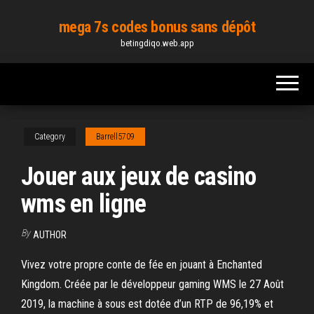
Skip
mega 7s codes bonus sans dépôt
to
betingdiqo.web.app
the
content
Category
Barrell5709
Jouer aux jeux de casino
wms en ligne
By
AUTHOR
Vivez votre propre conte de fée en jouant à Enchanted
Kingdom. Créée par le développeur gaming WMS le 27 Août
2019, la machine à sous est dotée d’un RTP de 96,19% et