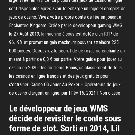
argent réel en France. La plupart des jeux de casino en ligne
sont disponibles après avoir téléchargé un logiciel complet de
jeux de casino. Vivez votre propre conte de fée en jouant à
Enchanted Kingdom. Créée par le développeur gaming WMS
le 27 Août 2019, la machine à sous est dotée d’un RTP de
96,19% et promet un gain maximum pouvant atteindre 225
000 pièces. Découvrez le secret de ce royaume enchanté en
misant à partir de 0,3 € par partie. Votre guide pour jouer au
casino en 2020 : les meilleurs Bonus, un classement de tous
les casinos en ligne français et des jeux gratuits pour
s'entrainer. Casino Où Jouer Au Poker – Opérateurs de jeux
de casino d’argent en ligne. par | Fév 15, 2021 | Non classé
Le développeur de jeux WMS
décide de revisiter le conte sous
forme de slot. Sorti en 2014, Lil