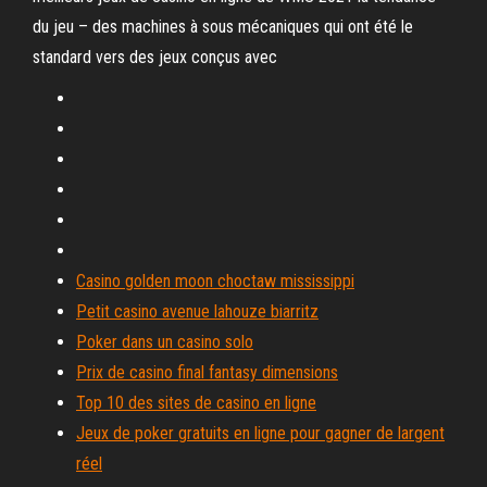
du jeu – des machines à sous mécaniques qui ont été le
standard vers des jeux conçus avec
Casino golden moon choctaw mississippi
Petit casino avenue lahouze biarritz
Poker dans un casino solo
Prix de casino final fantasy dimensions
Top 10 des sites de casino en ligne
Jeux de poker gratuits en ligne pour gagner de largent
réel