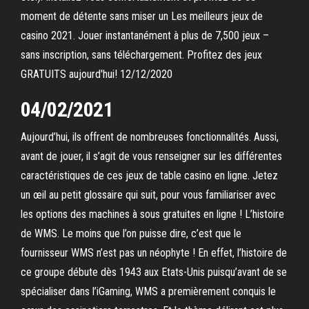
moment de détente sans miser un Les meilleurs jeux de
casino 2021. Jouer instantanément à plus de 7,500 jeux –
sans inscription, sans téléchargement. Profitez des jeux
GRATUITS aujourd'hui! 12/12/2020
04/02/2021
Aujourd’hui, ils offrent de nombreuses fonctionnalités. Aussi,
avant de jouer, il s’agit de vous renseigner sur les différentes
caractéristiques de ces jeux de table casino en ligne. Jetez
un œil au petit glossaire qui suit, pour vous familiariser avec
les options des machines à sous gratuites en ligne ! L’histoire
de WMS. Le moins que l’on puisse dire, c’est que le
fournisseur WMS n’est pas un néophyte ! En effet, l’histoire de
ce groupe débute dès 1943 aux Etats-Unis puisqu’avant de se
spécialiser dans l’iGaming, WMS a premièrement conquis le